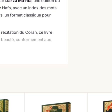
par
Dar Al Ma'rifa
, une édition du
e Hafs, avec un index des mots
s, un format classique pour
récitation du Coran, ce livre
et beauté, conformément aux
 selon 'Asim
au format 14x20
férence mondiale du Mushaf
e couleur, approuvé par
rmet d'appliquer
24 règles de