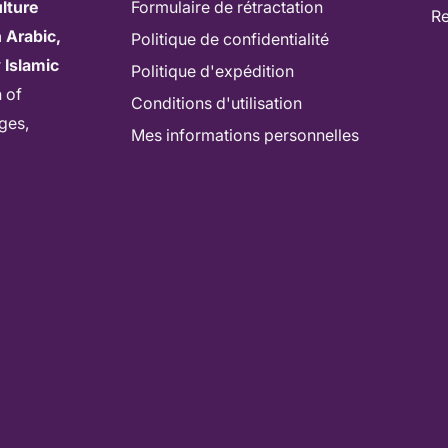
lture
Formulaire de rétractation
age coranique sur votre
Re
 Arabic,
Politique de confidentialité
cteurs, explorez les explications
r
Islamic
Politique d'expédition
tion et écoutez la traduction en
n of
Conditions d'utilisation
ages,
Mes informations personnelles
m
8