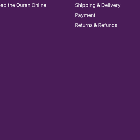
As-salamu alaykum! How can I help you
ad the Quran Online
Shipping & Delivery
today? 📚
Payment
Returns & Refunds