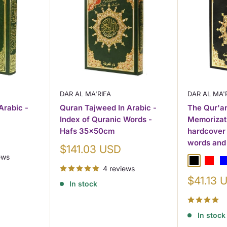
 Hafs 14x20cm et publie par les
 maniere claire et accessible
aissance islamique. Ce livre
e Saint et d'en tirer un benefice
DAR AL MA'RIFA
DAR AL MA'
Arabic -
Quran Tajweed In Arabic -
The Qur'a
Index of Quranic Words -
Memorizat
Hafs 35x50cm
hardcover
words and
Sale
$141.03 USD
ews
price
Black
Red
B
4 reviews
Sale
$41.13 
In stock
price
on
In stock