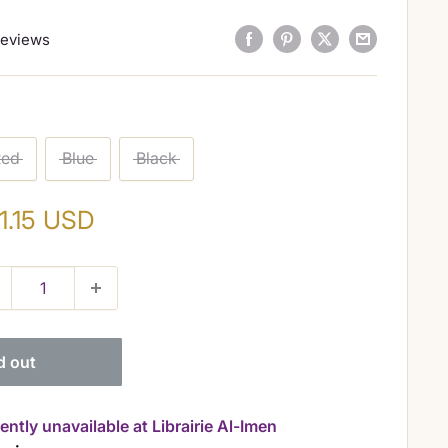
8
reviews
Red
Blue
Black
le
1.15 USD
ice
d out
ently unavailable at Librairie Al-Imen