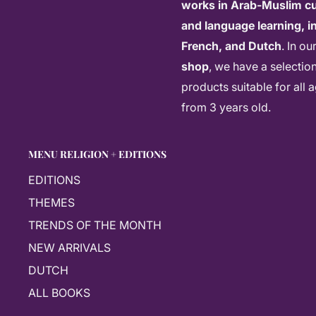
works in Arab-Muslim cu
Accès QR Code
: accédez instantanément à la p
and language learning, in
téléphone, écoutez la récitation par différents le
French, and Dutch
. In ou
détaillées des versets, répétez pour la mémorisa
shop
, we have a selectio
plusieurs langues
products suitable for all 
Fiche technique
from 3 years old.
Éditeur
Dar Al Ma'rifa
MENU RELIGION + EDITIONS
Lecture
Hafs selon 'Asi
EDITIONS
Langue
Arabe
THEMES
Format
14x20 cm
TRENDS OF THE MONTH
Couverture
Cartonnée
NEW ARRIVALS
ISBN
978993390029
DUTCH
Pourquoi choisir ce Coran ?
ALL BOOKS