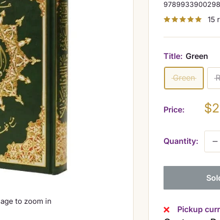
978993390029
15 
Title:
Green
Green
Sa
$2
Price:
pr
Quantity:
Sol
mage to zoom in
Pickup curr