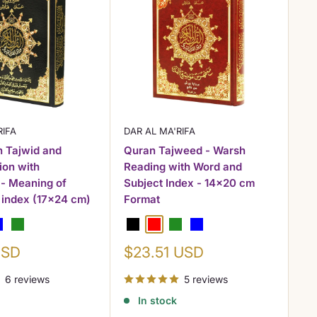
RIFA
DAR AL MA'RIFA
DA
n Tajwid and
Quran Tajweed - Warsh
Qu
ion with
Reading with Word and
Re
 - Meaning of
Subject Index - 14x20 cm
Co
 index (17x24 cm)
Format
an
c
lue
Green
Black
Red
Green
Blue
Bl
Sale
USD
$23.51 USD
price
Sa
$
6 reviews
5 reviews
pr
In stock