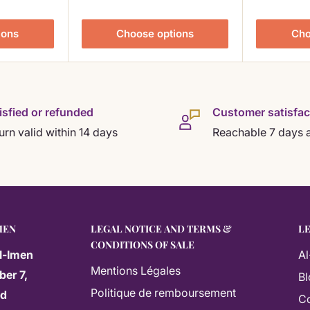
me de codage temporel et
ions
Choose options
Cho
grâce à 3 catégories de
isfied or refunded
Customer satisfac
urn valid within 14 days
Reachable 7 days 
qalah
)
s non prononcées)
MEN
LEGAL NOTICE AND TERMS &
L
CONDITIONS OF SALE
rêts corrects pendant la récitation
l-Imen
Al
Mentions Légales
ber 7,
mpréhension approfondie des
Bl
Politique de remboursement
ed
Co