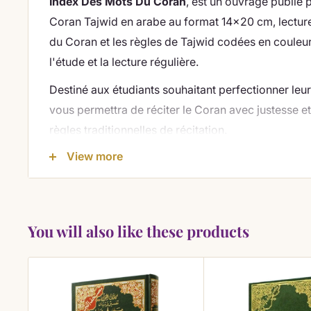
Index Des Mots Du Coran
, est un ouvrage publié 
Coran Tajwid en arabe au format 14x20 cm, lectur
du Coran et les règles de Tajwid codées en couleur
l'étude et la lecture régulière.
Destiné aux étudiants souhaitant perfectionner leur 
vous permettra de réciter le Coran avec justesse 
règles traditionnelles de récitation.
Cette édition du Saint Coran Tajwid en lecture
Hafs
View more
cm est publiée par les éditions Dar Al Ma'rifa, ré
Tajwid depuis 1986. Le système exclusif de codag
l'Académie de recherche islamique d'Al-Azhar, pe
You will also like these products
tajwid
de manière intuitive.
Contenu et particularités