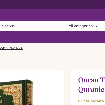
All categories
 2439 reviews.
Quran Ta
Quranic
DAR AL MA'RIFA