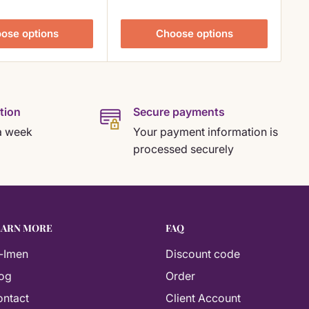
ose options
Choose options
tion
Secure payments
a week
Your payment information is
processed securely
EARN MORE
FAQ
-Imen
Discount code
og
Order
ntact
Client Account