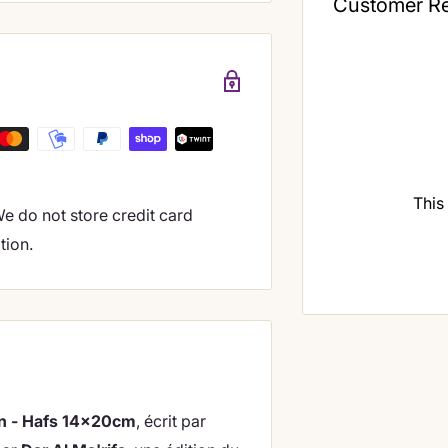
Customer R
This
e do not store credit card
tion.
an - Hafs 14x20cm
, écrit par