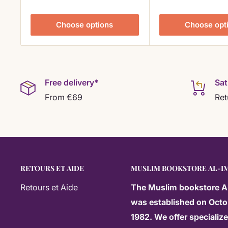
Le Coran Tajwid de Dar Al-Maarifa utilise un
systè
Choose options
Choose opt
coloré
qui permet d'appliquer
28 règles de tajwid
couleurs :
Rouge
: pour les prolongations (
Madd
)
Free delivery*
Sat
Vert
: pour la nasalisation (
Ghunna
)
From €69
Ret
Bleu
: pour l'emphase (
Tafkheem
) et l'écho (
Qal
Gris
: pour les lettres silencieuses (écrites mai
Fonctionnalités supplémentaires
RETOURS ET AIDE
MUSLIM BOOKSTORE AL-I
Espaces de pause optionnels
: facilitent les ar
Retours et Aide
The
Muslim bookstore A
was established on Octo
Signification des mots en marge
: pour une co
1982. We offer specializ
versets coraniques