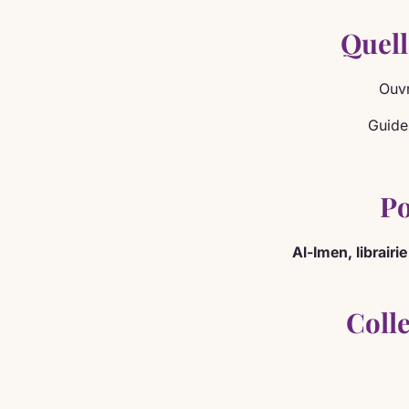
Quell
Ouvr
Guide
Po
Al-Imen, librairi
Coll