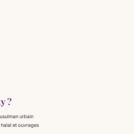
y ?
 musulman urbain
 halal et ouvrages