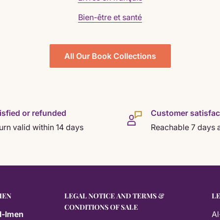
Bien-être et santé
All Our Book Collections
isfied or refunded
Customer satisfac
urn valid within 14 days
Reachable 7 days 
MEN
LEGAL NOTICE AND TERMS &
L
CONDITIONS OF SALE
l-Imen
Al