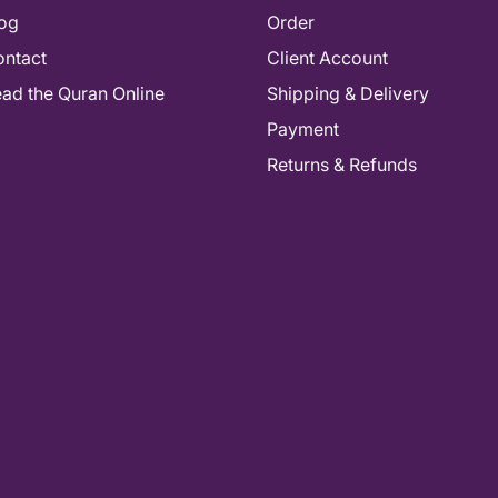
og
Order
ntact
Client Account
As-salamu alaykum! How can I help you
ad the Quran Online
Shipping & Delivery
today? 📚
Payment
Returns & Refunds