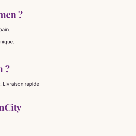
Imen ?
bain.
mique.
n ?
. Livraison rapide
mCity