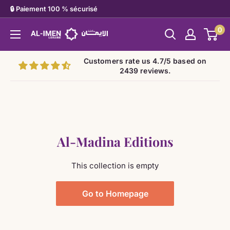
Skip
🔒 Paiement 100 % sécurisé
to
0
Al-
content
imen
Customers rate us 4.7/5 based on
2439 reviews.
Al-Madina Editions
This collection is empty
Go to Homepage