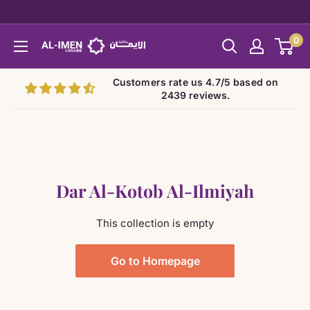
Skip
↩️ Retours sous 14 jours
to
0
Al-
content
imen
Customers rate us 4.7/5 based on
2439 reviews.
Dar Al-Kotob Al-Ilmiyah
This collection is empty
Go to Homepage