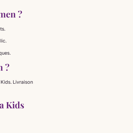
Imen ?
ts.
ic.
ques.
n ?
 Kids. Livraison
a Kids