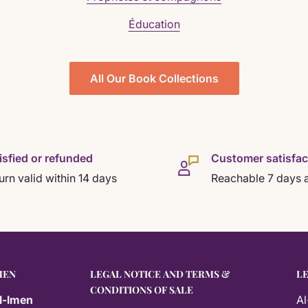
Éducation
All Our Book Collections
isfied or refunded
Customer satisfac
urn valid within 14 days
Reachable 7 days 
MEN
LEGAL NOTICE AND TERMS &
L
CONDITIONS OF SALE
l-Imen
Al