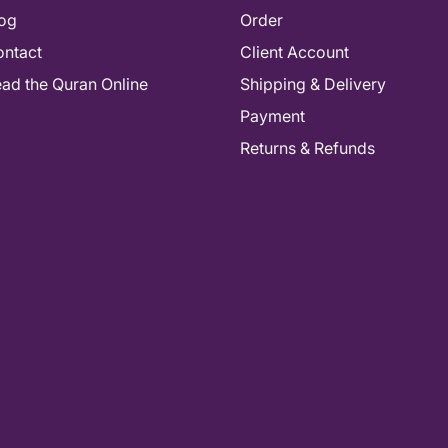
og
Order
ntact
Client Account
As-salamu alaykum! How can I help you
ad the Quran Online
Shipping & Delivery
today? 📚
Payment
Returns & Refunds