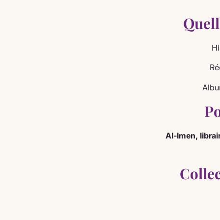
Quell
Hi
Ré
Albu
Po
Al-Imen, libra
Colle